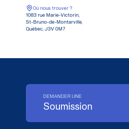
Où nous trouver ?
1083 rue Marie-Victorin,
St-Bruno-de-Montarville,
Québec, J3V 0M7
DEMANDER UNE
Soumission