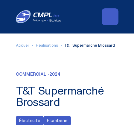
Accueil
Réalisations
T&T Supermarché Brossard
COMMERCIAL
2024
T&T Supermarché
Brossard
Électricité
Plomberie