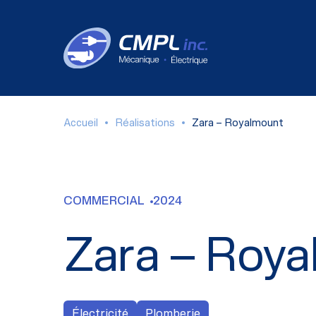
Accueil
Réalisations
Zara – Royalmount
COMMERCIAL
2024
Zara – Roy
Électricité
Plomberie