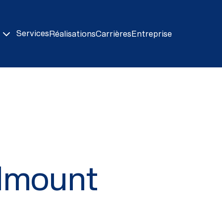
Services
Réalisations
Carrières
Entreprise
almount